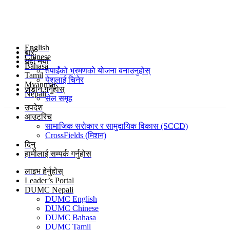
English
बारे
Chinese
यहाँ नयाँ
Bahasa
तपाईंको भ्रमणको योजना बनाउनुहोस्
Tamil
येशुलाई चिनेर
Myanmar
जडान गर्नुहोस्
Nepali
सेल समूह
उपदेश
आउटरिच
सामाजिक सरोकार र सामुदायिक विकास (SCCD)
CrossFields (मिशन)
दिनु
हामीलाई सम्पर्क गर्नुहोस
लाइभ हेर्नुहोस्
Leader’s Portal
DUMC Nepali
DUMC English
DUMC Chinese
DUMC Bahasa
DUMC Tamil