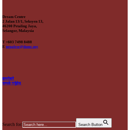
Dream Centre
2 Jalan 13/1, Seksyen 13,
46200 Petaling Jaya,
Selangor, Malaysia
T +603 7498 8488
E
nepalese@dumc.my
हाम्रोबारे
सम्पर्क गर्नुहोस्
Search for:
Search Button