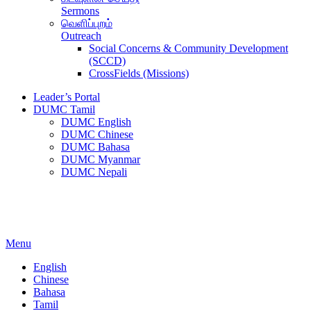
Sermons
வெளிப்புறம்
Outreach
Social Concerns & Community Development
(SCCD)
CrossFields (Missions)
Leader’s Portal
DUMC Tamil
DUMC English
DUMC Chinese
DUMC Bahasa
DUMC Myanmar
DUMC Nepali
Menu
English
Chinese
Bahasa
Tamil