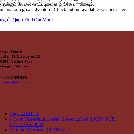
இருக்கும் வேலை வாய்ப்புகளை இங்கே பார்க்கவும்.
oin us for a great adventure! Check out our available vacancies here.
மேலும் அறிய Find Out More
ream Centre
 Jalan 13/1, Seksyen 13,
6200 Petaling Jaya,
elangor, Malaysia
 +603 7498 8488
E
tamil@dumc.my
பற்றி | ABOUT
எங்கள் கொண்டாட்டத்தில் இணையுங்கள் | JOIN OUR
CELEBRATION
தொடர்பு கொள்ள | CONTACT