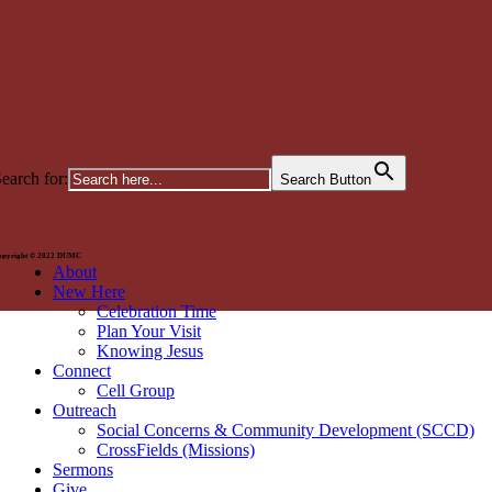
earch for:
Search Button
opyright © 2022 DUMC
About
New Here
Celebration Time
Plan Your Visit
Knowing Jesus
Connect
Cell Group
Outreach
Social Concerns & Community Development (SCCD)
CrossFields (Missions)
Sermons
Give