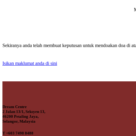
M
Sekiranya anda telah membuat keputusan untuk mendoakan doa di ata
Isikan maklumat anda di sini
Dream Centre
2 Jalan 13/1, Seksyen 13,
46200 Petaling Jaya,
Selangor, Malaysia
T +603 7498 8488