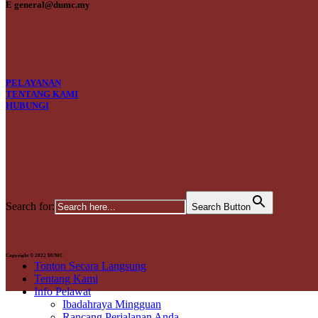
E general@dumc.my
PELAYANAN
TENTANG KAMI
HUBUNGI
Search for:
Search Button
Copyright © 2022 DUMC
Tonton Secara Langsung
Tentang Kami
Info Pelawat
Ibadahraya Mingguan
Rancang Perjalanan Anda